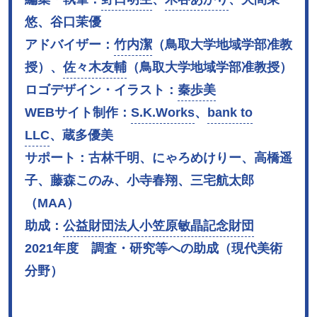
悠、谷口茉優
アドバイザー：
竹内潔
（鳥取大学地域学部准教
授）、
佐々木友輔
（鳥取大学地域学部准教授）
ロゴデザイン・イラスト：
秦歩美
WEBサイト制作：
S.K.Works
、
bank to
LLC
、蔵多優美
サポート：古林千明、にゃろめけりー、高橋遥
子、藤森このみ、小寺春翔、三宅航太郎
（MAA）
助成：
公益財団法人小笠原敏晶記念財団
2021年度 調査・研究等への助成（現代美術
分野）